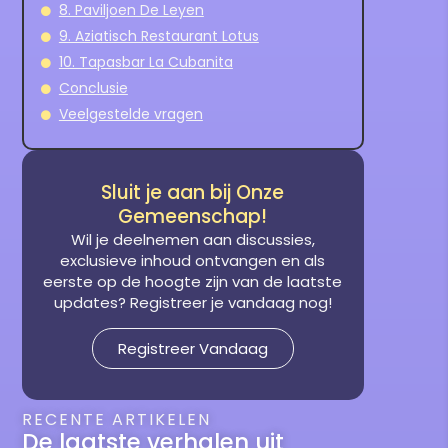
8. Paviljoen De Leyen
9. Aziatisch Restaurant Lotus
10. Tapasbar La Cubanita
Conclusie
Veelgestelde vragen
Sluit je aan bij Onze
Gemeenschap!
Wil je deelnemen aan discussies,
exclusieve inhoud ontvangen en als
eerste op de hoogte zijn van de laatste
updates? Registreer je vandaag nog!
Registreer Vandaag
RECENTE ARTIKELEN
De laatste verhalen uit