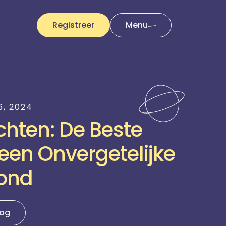
Registreer
Menu
6, 2024
chten: De Beste
een Onvergetelijke
ond
log