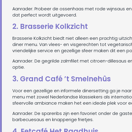
Aanrader: Probeer de ossenhaas met rode wijnsaus en t
dat perfect wordt uitgevoerd.
2. Brasserie Kolkzicht
Brasserie Kolkzicht biedt niet alleen een prachtig uitz
diner menu. Van vlees- en visgerechten tot vegetarische o
vriendelijke service en gezellige sfeer maken dit een p
Aanrader: De gegrilde zalmfilet met citroen-dillesaus 
optie.
3. Grand Café ’t Smelnehûs
Voor een gezellige en informele dinersetting ga je naar
menu met zowel Nederlandse klassiekers als internatio
sfeervolle ambiance maken het een ideale plek voor e
Aanrader: De spareribs zijn een favoriet onder de gas
barbecuesaus en knapperige frietjes.
4. Eetcafé Het Raadhuis