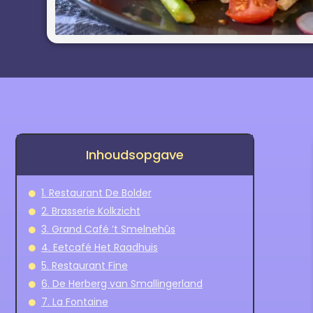
Inhoudsopgave
1. Restaurant De Bolder
2. Brasserie Kolkzicht
3. Grand Café ’t Smelnehûs
4. Eetcafé Het Raadhuis
5. Restaurant Fine
6. De Herberg van Smallingerland
7. La Fontaine