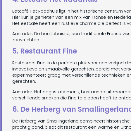
Eetcafé Het Raadhuis ligt in het historische centrum v
Hier kun je genieten van een mix van Franse en Nederl
Het eetcafé heeft een rustieke charme die perfect is vo
Aanrader: De bouillabaisse, een traditionele Franse vis
zeevruchten.
5. Restaurant Fine
Restaurant Fine is de perfecte plek voor een verfijnd d
innovatieve en smaakvolle gerechten, bereid met ver
experimenteert graag met verschillende technieken e
gerechten.
Aanrader: Het degustatiemenu, bestaande uit meerde
verschillende smaken die Fine te bieden heeft te ontd
6. De Herberg van Smallingerlan
De Herberg van Smallingerland combineert historisc
prachtig pand, biedt dit restaurant een warme en uitn