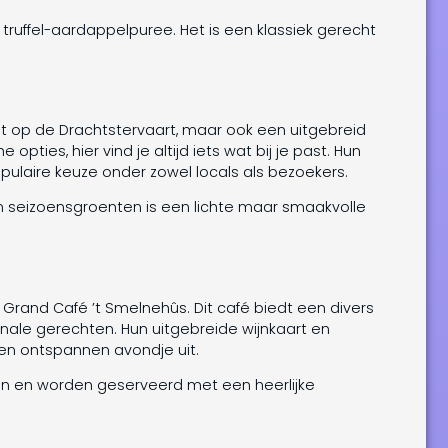
ruffel-aardappelpuree. Het is een klassiek gerecht
icht op de Drachtstervaart, maar ook een uitgebreid
pties, hier vind je altijd iets wat bij je past. Hun
opulaire keuze onder zowel locals als bezoekers.
en seizoensgroenten is een lichte maar smaakvolle
 Grand Café ’t Smelnehûs. Dit café biedt een divers
nale gerechten. Hun uitgebreide wijnkaart en
en ontspannen avondje uit.
ten en worden geserveerd met een heerlijke