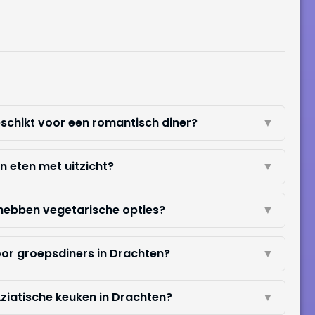
eschikt voor een romantisch diner?
▼
n eten met uitzicht?
▼
 hebben vegetarische opties?
▼
oor groepsdiners in Drachten?
▼
Aziatische keuken in Drachten?
▼