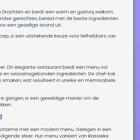
an Drachten en biedt een warm en gastvrij welkom.
andse gerechten, bereid met de beste ingrediënten.
or een gezellige avond uit.
soep, is een uitstekende keuze voor liefhebbers van
iner. Dit elegante restaurant biedt een menu vol
se en seizoensgebonden ingrediënten. De chef-kok
n smaken, wat resulteert in unieke en memorabele
re gangen, is een geweldige manier om de
ekken.
d
he charme met een modern menu. Gelegen in een
odigende sfeer. Hun menu varieert van klassieke