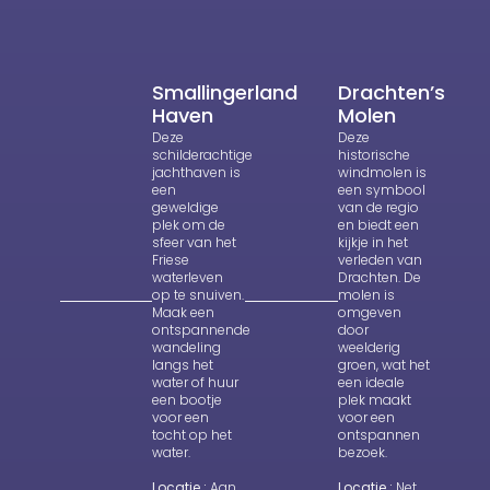
Smallingerland
Drachten’s
Haven
Molen
Deze
Deze
schilderachtige
historische
jachthaven is
windmolen is
een
een symbool
geweldige
van de regio
plek om de
en biedt een
sfeer van het
kijkje in het
Friese
verleden van
waterleven
Drachten. De
op te snuiven.
molen is
Maak een
omgeven
ontspannende
door
wandeling
weelderig
langs het
groen, wat het
water of huur
een ideale
een bootje
plek maakt
voor een
voor een
tocht op het
ontspannen
water.
bezoek.
Locatie :
Aan
Locatie :
Net