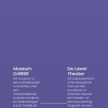
Museum
De Lawei
Dr8888
Theater
Dit museum is
Dit cultuurcentrum
een culturele parel
is het kloppende
in Drachten, met
hart van het
een
kunstleven in
indrukwekkende
Drachten. Bezoek
collectie moderne
een theater- of
en hedendaagse
dansvoorstelling,
kunst. Ontdek de
of geniet van een