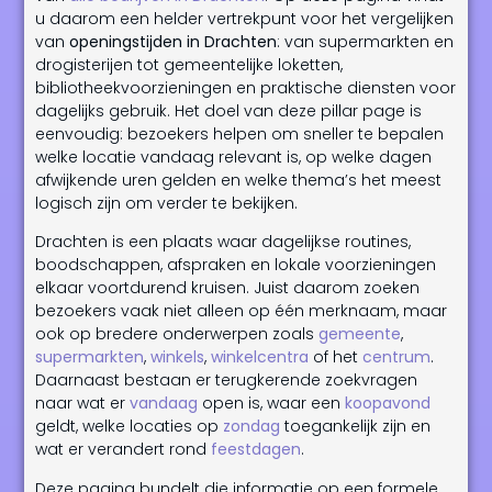
u daarom een helder vertrekpunt voor het vergelijken
van
openingstijden in Drachten
: van supermarkten en
drogisterijen tot gemeentelijke loketten,
bibliotheekvoorzieningen en praktische diensten voor
dagelijks gebruik. Het doel van deze pillar page is
eenvoudig: bezoekers helpen om sneller te bepalen
welke locatie vandaag relevant is, op welke dagen
afwijkende uren gelden en welke thema’s het meest
logisch zijn om verder te bekijken.
Drachten is een plaats waar dagelijkse routines,
boodschappen, afspraken en lokale voorzieningen
elkaar voortdurend kruisen. Juist daarom zoeken
bezoekers vaak niet alleen op één merknaam, maar
ook op bredere onderwerpen zoals
gemeente
,
supermarkten
,
winkels
,
winkelcentra
of het
centrum
.
Daarnaast bestaan er terugkerende zoekvragen
naar wat er
vandaag
open is, waar een
koopavond
geldt, welke locaties op
zondag
toegankelijk zijn en
wat er verandert rond
feestdagen
.
Deze pagina bundelt die informatie op een formele