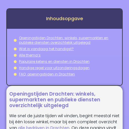
Inhoudsopgave
Openingstijden Drachten: winkels, supermarkten en
publieke diensten overzichtelijk uitgelegd
Wat is vandaag het handigst?
Alle thema’s
Populaire ketens en diensten in Drachten
Handige regel voor uitzonderingsdagen
FAQ: openingstijden in Drachten
Openingstijden Drachten: winkels,
supermarkten en publieke diensten
overzichtelijk uitgelegd
Wie snel de juiste tijden wil vinden, begint meestal niet
bij één losse winkel, maar bij een compleet overzicht
van
alle bedrijven in Drachten
. Op deze pagina vindt