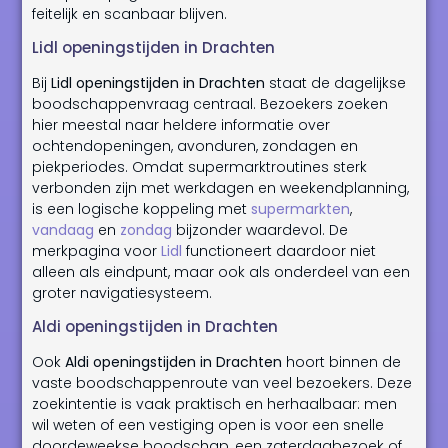
feitelijk en scanbaar blijven.
Lidl openingstijden in Drachten
Bij
Lidl openingstijden in Drachten
staat de dagelijkse
boodschappenvraag centraal. Bezoekers zoeken
hier meestal naar heldere informatie over
ochtendopeningen, avonduren, zondagen en
piekperiodes. Omdat supermarktroutines sterk
verbonden zijn met werkdagen en weekendplanning,
is een logische koppeling met
supermarkten
,
vandaag
en
zondag
bijzonder waardevol. De
merkpagina voor
Lidl
functioneert daardoor niet
alleen als eindpunt, maar ook als onderdeel van een
groter navigatiesysteem.
Aldi openingstijden in Drachten
Ook
Aldi openingstijden in Drachten
hoort binnen de
vaste boodschappenroute van veel bezoekers. Deze
zoekintentie is vaak praktisch en herhaalbaar: men
wil weten of een vestiging open is voor een snelle
doordeweekse boodschap, een zaterdagbezoek of