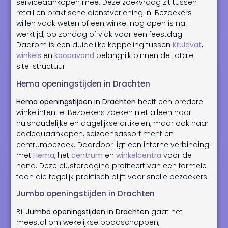
serviceaankopen mee. Deze zoekvraag zit tussen
retail en praktische dienstverlening in. Bezoekers
willen vaak weten of een winkel nog open is na
werktijd, op zondag of vlak voor een feestdag.
Daarom is een duidelijke koppeling tussen
Kruidvat
,
winkels
en
koopavond
belangrijk binnen de totale
site-structuur.
Hema openingstijden in Drachten
Hema openingstijden in Drachten
heeft een bredere
winkelintentie. Bezoekers zoeken niet alleen naar
huishoudelijke en dagelijkse artikelen, maar ook naar
cadeauaankopen, seizoensassortiment en
centrumbezoek. Daardoor ligt een interne verbinding
met
Hema
, het
centrum
en
winkelcentra
voor de
hand. Deze clusterpagina profiteert van een formele
toon die tegelijk praktisch blijft voor snelle bezoekers.
Jumbo openingstijden in Drachten
Bij
Jumbo openingstijden in Drachten
gaat het
meestal om wekelijkse boodschappen,