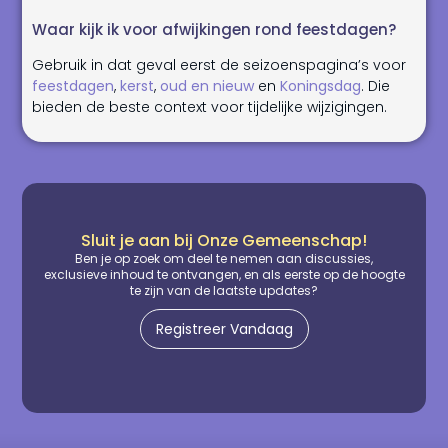
Waar kijk ik voor afwijkingen rond feestdagen?
Gebruik in dat geval eerst de seizoenspagina’s voor
feestdagen
,
kerst
,
oud en nieuw
en
Koningsdag
. Die
bieden de beste context voor tijdelijke wijzigingen.
Sluit je aan bij Onze Gemeenschap!
Ben je op zoek om deel te nemen aan discussies,
exclusieve inhoud te ontvangen, en als eerste op de hoogte
te zijn van de laatste updates?
Registreer Vandaag