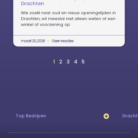
Drachten
Wie zoekt naar oud en nieuw openingstijden in
Drachten, wil meestal niet alleen weten of een
winkel of voorziening op
maart 20, 2026
Geen reacties
1
2
3
4
5
Top Bedrijven
Drach