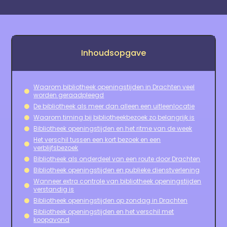
Inhoudsopgave
Waarom bibliotheek openingstijden in Drachten veel
worden geraadpleegd
De bibliotheek als meer dan alleen een uitleenlocatie
Waarom timing bij bibliotheekbezoek zo belangrijk is
Bibliotheek openingstijden en het ritme van de week
Het verschil tussen een kort bezoek en een
verblijfsbezoek
Bibliotheek als onderdeel van een route door Drachten
Bibliotheek openingstijden en publieke dienstverlening
Wanneer extra controle van bibliotheek openingstijden
verstandig is
Bibliotheek openingstijden op zondag in Drachten
Bibliotheek openingstijden en het verschil met
koopavond