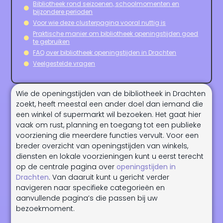
Bibliotheek rond seizoenen, schoolmomenten en
bijzondere perioden
Voor wie deze clusterpagina vooral nuttig is
Praktische manier om bibliotheek openingstijden goed
te gebruiken
FAQ over bibliotheek openingstijden in Drachten
Veelgestelde vragen
Wie de openingstijden van de bibliotheek in Drachten
zoekt, heeft meestal een ander doel dan iemand die
een winkel of supermarkt wil bezoeken. Het gaat hier
vaak om rust, planning en toegang tot een publieke
voorziening die meerdere functies vervult. Voor een
breder overzicht van openingstijden van winkels,
diensten en lokale voorzieningen kunt u eerst terecht
op de centrale pagina over
openingstijden in
Drachten
. Van daaruit kunt u gericht verder
navigeren naar specifieke categorieën en
aanvullende pagina’s die passen bij uw
bezoekmoment.