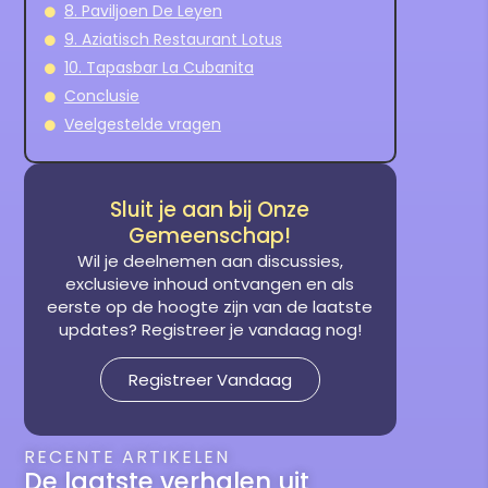
8. Paviljoen De Leyen
9. Aziatisch Restaurant Lotus
10. Tapasbar La Cubanita
Conclusie
Veelgestelde vragen
Sluit je aan bij Onze
Gemeenschap!
Wil je deelnemen aan discussies,
exclusieve inhoud ontvangen en als
eerste op de hoogte zijn van de laatste
updates? Registreer je vandaag nog!
Registreer Vandaag
RECENTE ARTIKELEN
De laatste verhalen uit