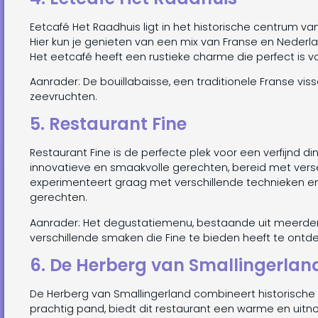
Eetcafé Het Raadhuis ligt in het historische centrum v
Hier kun je genieten van een mix van Franse en Nederl
Het eetcafé heeft een rustieke charme die perfect is vo
Aanrader: De bouillabaisse, een traditionele Franse vis
zeevruchten.
5. Restaurant Fine
Restaurant Fine is de perfecte plek voor een verfijnd d
innovatieve en smaakvolle gerechten, bereid met ver
experimenteert graag met verschillende technieken e
gerechten.
Aanrader: Het degustatiemenu, bestaande uit meerde
verschillende smaken die Fine te bieden heeft te ontd
6. De Herberg van Smallingerlan
De Herberg van Smallingerland combineert historisc
prachtig pand, biedt dit restaurant een warme en uitn