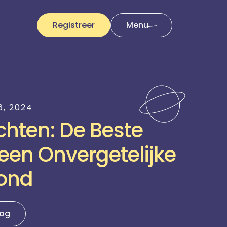
Registreer
Menu
6, 2024
chten: De Beste
een Onvergetelijke
ond
log