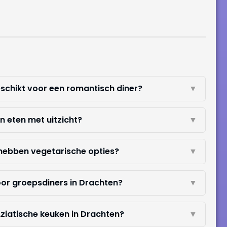
eschikt voor een romantisch diner?
▼
n eten met uitzicht?
▼
 hebben vegetarische opties?
▼
oor groepsdiners in Drachten?
▼
Aziatische keuken in Drachten?
▼