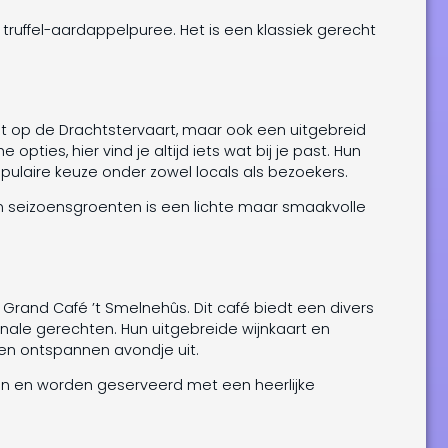
ruffel-aardappelpuree. Het is een klassiek gerecht
icht op de Drachtstervaart, maar ook een uitgebreid
pties, hier vind je altijd iets wat bij je past. Hun
opulaire keuze onder zowel locals als bezoekers.
en seizoensgroenten is een lichte maar smaakvolle
 Grand Café ’t Smelnehûs. Dit café biedt een divers
nale gerechten. Hun uitgebreide wijnkaart en
en ontspannen avondje uit.
ten en worden geserveerd met een heerlijke