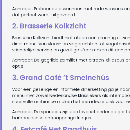
Aanrader: Probeer de ossenhaas met rode wijnsaus en t
dat perfect wordt uitgevoerd.
2. Brasserie Kolkzicht
Brasserie Kolkzicht biedt niet alleen een prachtig uitz
diner menu. Van vlees- en visgerechten tot vegetarische o
vriendelijke service en gezellige sfeer maken dit een p
Aanrader: De gegrilde zalmfilet met citroen-dillesaus 
optie.
3. Grand Café ’t Smelnehûs
Voor een gezellige en informele dinersetting ga je naar
menu met zowel Nederlandse klassiekers als internatio
sfeervolle ambiance maken het een ideale plek voor e
Aanrader: De spareribs zijn een favoriet onder de gas
barbecuesaus en knapperige frietjes.
4. Eetcafé Het Raadhuis