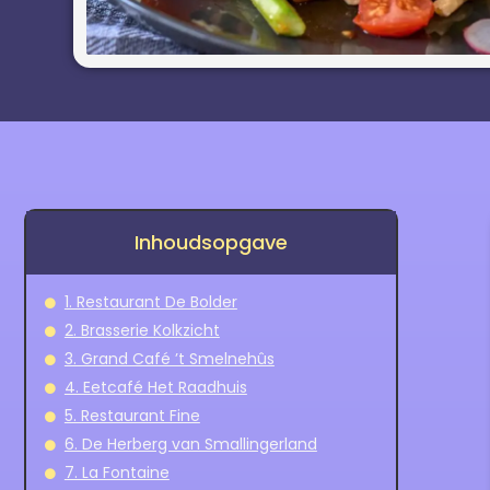
Inhoudsopgave
1. Restaurant De Bolder
2. Brasserie Kolkzicht
3. Grand Café ’t Smelnehûs
4. Eetcafé Het Raadhuis
5. Restaurant Fine
6. De Herberg van Smallingerland
7. La Fontaine