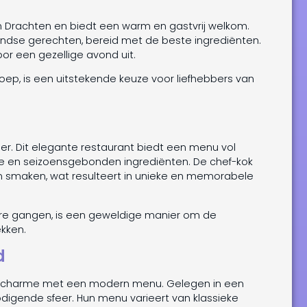
an Drachten en biedt een warm en gastvrij welkom.
andse gerechten, bereid met de beste ingrediënten.
or een gezellige avond uit.
soep, is een uitstekende keuze voor liefhebbers van
iner. Dit elegante restaurant biedt een menu vol
se en seizoensgebonden ingrediënten. De chef-kok
n smaken, wat resulteert in unieke en memorabele
re gangen, is een geweldige manier om de
ekken.
d
he charme met een modern menu. Gelegen in een
odigende sfeer. Hun menu varieert van klassieke