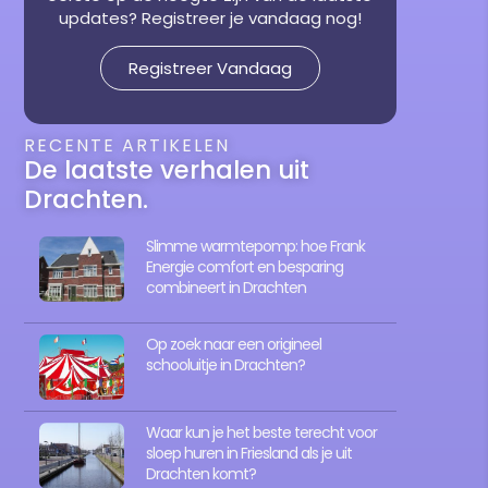
updates? Registreer je vandaag nog!
Registreer Vandaag
RECENTE ARTIKELEN
De laatste verhalen uit
Drachten.
Slimme warmtepomp: hoe Frank
Energie comfort en besparing
combineert in Drachten
Op zoek naar een origineel
schooluitje in Drachten?
Waar kun je het beste terecht voor
sloep huren in Friesland als je uit
Drachten komt?