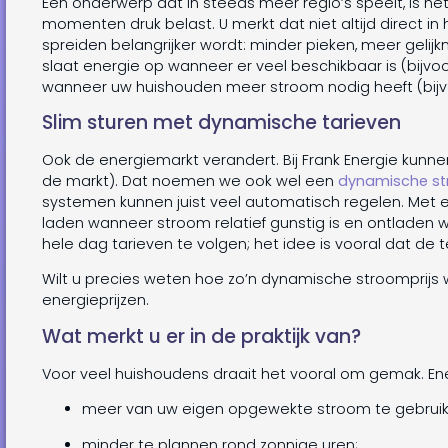
Een onderwerp dat in steeds meer regio’s speelt, is ne
momenten druk belast. U merkt dat niet altijd direct in
spreiden belangrijker wordt: minder pieken, meer gelijkm
slaat energie op wanneer er veel beschikbaar is (bijvoo
wanneer uw huishouden meer stroom nodig heeft (bijv
Slim sturen met dynamische tarieven
Ook de energiemarkt verandert. Bij Frank Energie kunnen
de markt). Dat noemen we ook wel een
dynamische st
systemen kunnen juist veel automatisch regelen. Met 
laden wanneer stroom relatief gunstig is en ontladen w
hele dag tarieven te volgen; het idee is vooral dat de
Wilt u precies weten hoe zo’n dynamische stroomprijs
energieprijzen.
Wat merkt u er in de praktijk van?
Voor veel huishoudens draait het vooral om gemak. En
meer van uw eigen opgewekte stroom te gebruik
minder te plannen rond zonnige uren;