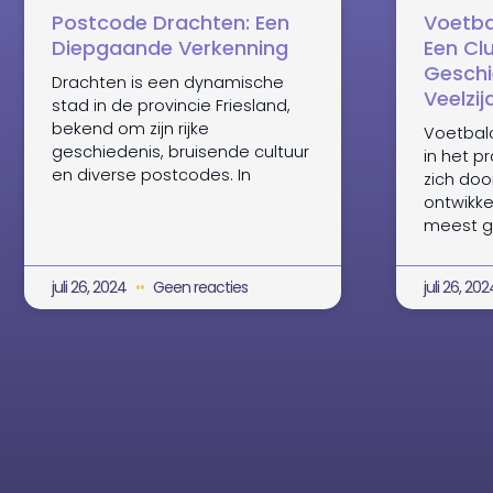
Postcode Drachten: Een
Voetba
Diepgaande Verkenning
Een Cl
Geschi
Drachten is een dynamische
Veelzi
stad in de provincie Friesland,
bekend om zijn rijke
Voetbal
geschiedenis, bruisende cultuur
in het p
en diverse postcodes. In
zich doo
ontwikke
meest g
juli 26, 2024
Geen reacties
juli 26, 20