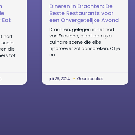
n
Dineren in Drachten: De
de
Beste Restaurants voor
-Eat
een Onvergetelijke Avond
Drachten, gelegen in het hart
van Friesland, biedt een rijke
t hart
culinaire scene die elke
n scala
fijnproever zal aanspreken. Of je
sen die
nu
ners tot
s
juli 26, 2024
Geen reacties