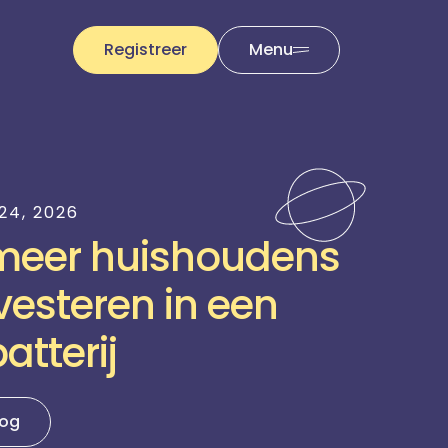
Registreer
Menu
24, 2026
meer huishoudens
vesteren in een
atterij
log