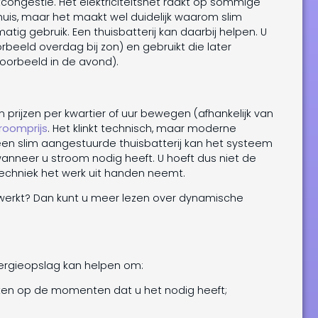
tcongestie. Het elektriciteitsnet raakt op sommige
 huis, maar het maakt wel duidelijk waarom slim
atig gebruik. Een thuisbatterij kan daarbij helpen. U
rbeeld overdag bij zon) en gebruikt die later
oorbeeld in de avond).
 prijzen per kwartier of uur bewegen (afhankelijk van
roomprijs
. Het klinkt technisch, maar moderne
een slim aangestuurde thuisbatterij kan het systeem
anneer u stroom nodig heeft. U hoeft dus niet de
 techniek het werk uit handen neemt.
 werkt? Dan kunt u meer lezen over dynamische
ergieopslag kan helpen om:
en op de momenten dat u het nodig heeft;