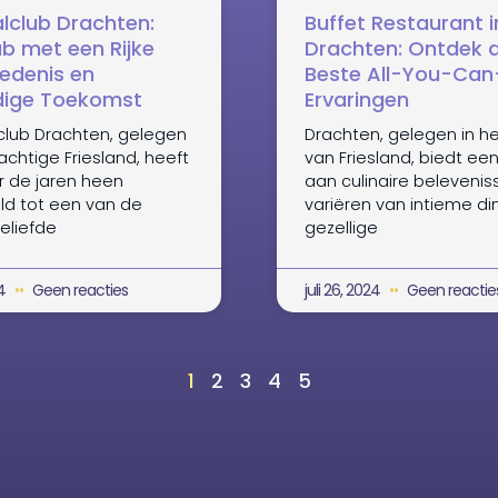
lclub Drachten:
Buffet Restaurant i
ub met een Rijke
Drachten: Ontdek 
edenis en
Beste All-You-Can
jdige Toekomst
Ervaringen
club Drachten, gelegen
Drachten, gelegen in he
rachtige Friesland, heeft
van Friesland, biedt ee
r de jaren heen
aan culinaire belevenis
ld tot een van de
variëren van intieme di
eliefde
gezellige
24
Geen reacties
juli 26, 2024
Geen reactie
1
2
3
4
5