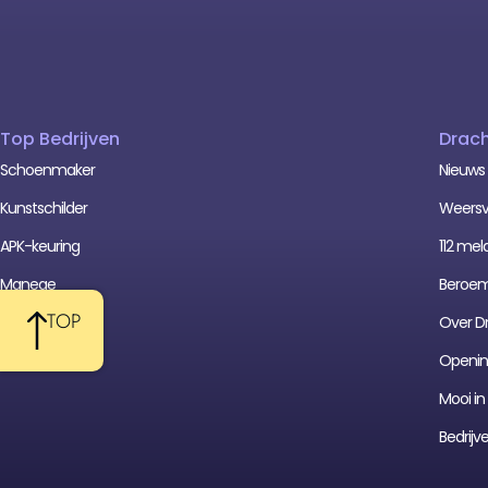
Top Bedrijven
Drac
Schoenmaker
Nieuws
Kunstschilder
Weersv
APK-keuring
112 mel
Manege
Beroe
TOP
Zaalvoetbal
Over D
Cafetaria
Opening
Mooi i
Bedrijv