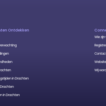
hten Ontdekken
Conne
Wie zijn 
erwachting
Registre
dingen
Contac
mdheden
Website
rachten
Wij wor
stijden in Drachten
n Drachten
en in Drachten