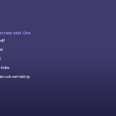
cteer Met Ons
wij?
er
t
 index
den ook vermeld op