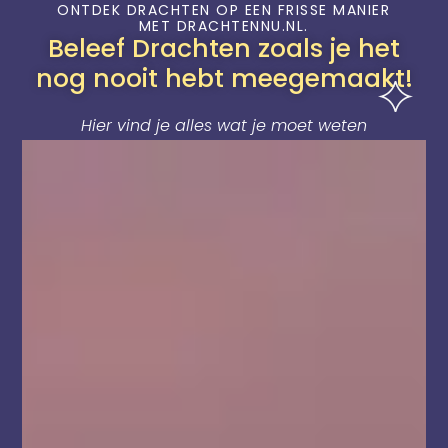
ONTDEK DRACHTEN OP EEN FRISSE MANIER
MET DRACHTENNU.NL.
Beleef Drachten zoals je het
nog nooit hebt meegemaakt!
Hier vind je alles wat je moet weten
over onze levendige stad, van het
laatste nieuws en weersvoorspellingen
tot actuele verkeersinformatie en de
mooiste plekken die Drachten te bieden
heeft. Laat je verrassen door de
veelzijdigheid van Drachten, waar
traditie en moderniteit samenkomen.