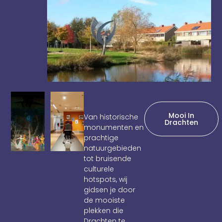
Mooi In
Van historische
Drachten
monumenten en
prachtige
natuurgebieden
tot bruisende
culturele
hotspots, wij
gidsen je door
de mooiste
plekken die
Drachten te