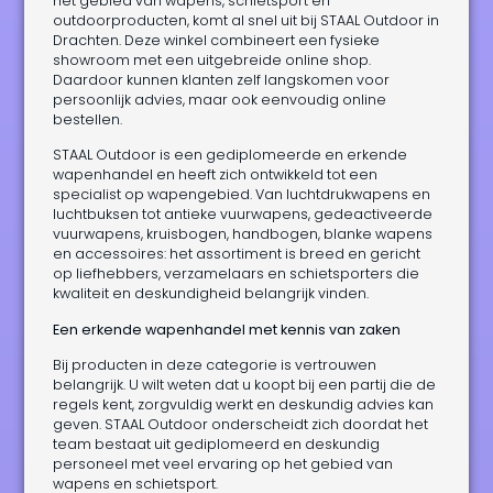
het gebied van wapens, schietsport en
outdoorproducten, komt al snel uit bij STAAL Outdoor in
Drachten. Deze winkel combineert een fysieke
showroom met een uitgebreide online shop.
Daardoor kunnen klanten zelf langskomen voor
persoonlijk advies, maar ook eenvoudig online
bestellen.
STAAL Outdoor is een gediplomeerde en erkende
wapenhandel en heeft zich ontwikkeld tot een
specialist op wapengebied. Van luchtdrukwapens en
luchtbuksen tot antieke vuurwapens, gedeactiveerde
vuurwapens, kruisbogen, handbogen, blanke wapens
en accessoires: het assortiment is breed en gericht
op liefhebbers, verzamelaars en schietsporters die
kwaliteit en deskundigheid belangrijk vinden.
Een erkende wapenhandel met kennis van zaken
Bij producten in deze categorie is vertrouwen
belangrijk. U wilt weten dat u koopt bij een partij die de
regels kent, zorgvuldig werkt en deskundig advies kan
geven. STAAL Outdoor onderscheidt zich doordat het
team bestaat uit gediplomeerd en deskundig
personeel met veel ervaring op het gebied van
wapens en schietsport.