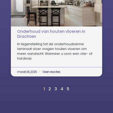
Onderhoud van houten vloeren in
Drachten
In tegenstelling tot de onderhoudsarme
laminaat vloer vragen houten vloeren om
meer aandacht. Wanneer u voor een olie- of
hardwax
maart 26, 2025
Geen reacties
1
2
3
4
5