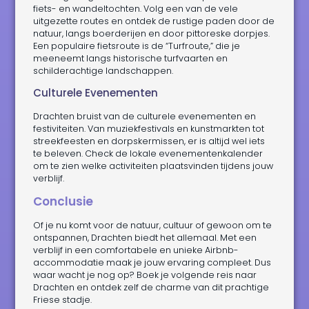
fiets- en wandeltochten. Volg een van de vele
uitgezette routes en ontdek de rustige paden door de
natuur, langs boerderijen en door pittoreske dorpjes.
Een populaire fietsroute is de “Turfroute,” die je
meeneemt langs historische turfvaarten en
schilderachtige landschappen.
Culturele Evenementen
Drachten bruist van de culturele evenementen en
festiviteiten. Van muziekfestivals en kunstmarkten tot
streekfeesten en dorpskermissen, er is altijd wel iets
te beleven. Check de lokale evenementenkalender
om te zien welke activiteiten plaatsvinden tijdens jouw
verblijf.
Conclusie
Of je nu komt voor de natuur, cultuur of gewoon om te
ontspannen, Drachten biedt het allemaal. Met een
verblijf in een comfortabele en unieke Airbnb-
accommodatie maak je jouw ervaring compleet. Dus
waar wacht je nog op? Boek je volgende reis naar
Drachten en ontdek zelf de charme van dit prachtige
Friese stadje.