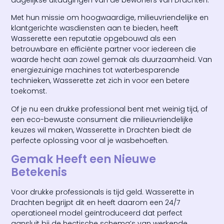
dagelijkse uitdagingen van de bewoners van Drachten.
Met hun missie om hoogwaardige, milieuvriendelijke en
klantgerichte wasdiensten aan te bieden, heeft
Wasserette een reputatie opgebouwd als een
betrouwbare en efficiënte partner voor iedereen die
waarde hecht aan zowel gemak als duurzaamheid. Van
energiezuinige machines tot waterbesparende
technieken, Wasserette zet zich in voor een betere
toekomst.
Of je nu een drukke professional bent met weinig tijd, of
een eco-bewuste consument die milieuvriendelijke
keuzes wil maken, Wasserette in Drachten biedt de
perfecte oplossing voor al je wasbehoeften.
Gemak Heeft een Nieuwe
Betekenis
Voor drukke professionals is tijd geld. Wasserette in
Drachten begrijpt dit en heeft daarom een 24/7
operationeel model geïntroduceerd dat perfect
aansluit bij de hectische schema’s van werkende