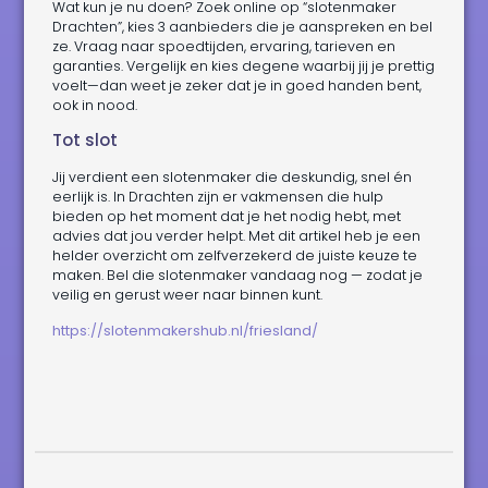
Wat kun je nu doen? Zoek online op “slotenmaker
Drachten”, kies 3 aanbieders die je aanspreken en bel
ze. Vraag naar spoedtijden, ervaring, tarieven en
garanties. Vergelijk en kies degene waarbij jij je prettig
voelt—dan weet je zeker dat je in goed handen bent,
ook in nood.
Tot slot
Jij verdient een slotenmaker die deskundig, snel én
eerlijk is. In Drachten zijn er vakmensen die hulp
bieden op het moment dat je het nodig hebt, met
advies dat jou verder helpt. Met dit artikel heb je een
helder overzicht om zelfverzekerd de juiste keuze te
maken. Bel die slotenmaker vandaag nog — zodat je
veilig en gerust weer naar binnen kunt.
https://slotenmakershub.nl/friesland/