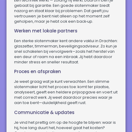
Een techniek werkt — zolang hij werkt. Daarom ben je
gebaat bij garantie. Een goede slotenmaker biedt
nazorg en staat klaar bij problemen. Dat geeft jou
vertrouwen: je bent niet alleen op het moment zelf
geholpen, maar je hebt ook een back‑up.
Werken met lokale partners
Een sterke slotenmaker kent andere vaklui in Drachten:
glaszetter, timmerman, beveiligingsadviseur. Zo kun je
snel schakelen bij vervolgwerk—zoals het herstel van
een deur of raam na een inbraak. Jij hebt daardoor
minder stress en sneller resultaat.
Proces en afspraken
Je weet graag wat je kunt verwachten. Een slimme
slotenmaker licht het proces toe: komt ter plaatse,
analyseert, geeft een heldere prijsopgave en voert uit
met correct werk. Jij weet daardoor precies waar je
aan toe bent—duidelijkheid geeft rust.
Communicatie & updates
Je vind het prettig om op de hoogte te blijven: waar is
hij, hoe lang duurt het, hoeveel gaat het kosten?