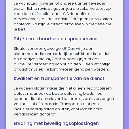
Je wilt natuurlijk weten of andere klanten tevreden
waren. Echte reviews geven jou die zekerheid. Let op
reacties als: “snelle reactie”, “vriendelijke
medewerker”, “duidelijk advies” of “geen extra kosten
achteraf”. Zo krijg je direct vertrouwen in diegene die
je belt.
24/7 bereikbaarheid en spoedservice
Sleutel verloren geweigerd? Dan wil je een
slotenmaker die onmiddellijk beschikbaar is. Let dus
op bedrijven die 24/7 bereikbaar zijn, met een
duidelijke vermelding van hun tijden. Geen wachttijd
of wachtmuziek—je kunt meteen geholpen worden.
Kwaliteit én transparentie van de dienst
Je wilt een slotenmaker die niet alleen het probleem
oplost, maar ook de beste oplossing biedt. Kies
iemand die alternatieven bespreekt, zoals vervangen
van het slot of reparatie. Transparante prijzen,
inclusief voorrijkosten en uren, voorkomen nare
verrassingen achteraf.
Ervaring met beveiligingsoplossingen