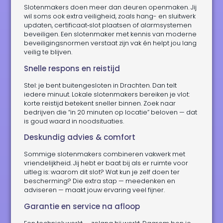
Slotenmakers doen meer dan deuren openmaken. Jij
wil soms ook extra veiligheid, zoals hang- en sluitwerk
updaten, certificaat‑slot plaatsen of alarmsystemen
beveiligen. Een slotenmaker met kennis van moderne
beveiligingsnormen verstaat zijn vak én helpt jou lang
veilig te blijven.
Snelle respons en reistijd
Stel: je bent buitengesloten in Drachten. Dan telt
iedere minuut. Lokale slotenmakers bereiken je vlot:
korte reistijd betekent sneller binnen. Zoek naar
bedrijven die “in 20 minuten op locatie” beloven — dat
is goud waard in noodsituaties.
Deskundig advies & comfort
Sommige slotenmakers combineren vakwerk met
vriendelijkheid. Jij hebt er baat bij als er ruimte voor
uitleg is: waarom dit slot? Wat kun je zelf doen ter
bescherming? Die extra stap — meedenken en
adviseren — maakt jouw ervaring veel fijner.
Garantie en service na afloop