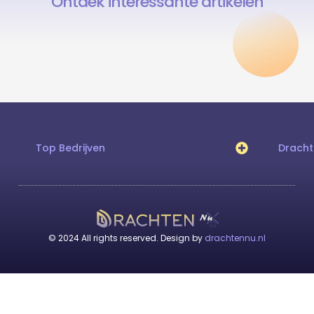
Ontdek interessante artikelen
Top Bedrijven
Drach
© 2024 All rights reserved. Design by
drachtennu.nl