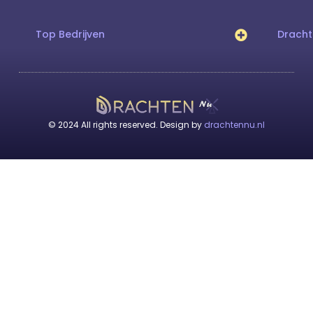
Top Bedrijven
Drach
© 2024 All rights reserved. Design by
drachtennu.nl