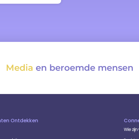
Media
en beroemde mensen
hten Ontdekken
Conne
Wie zijn 