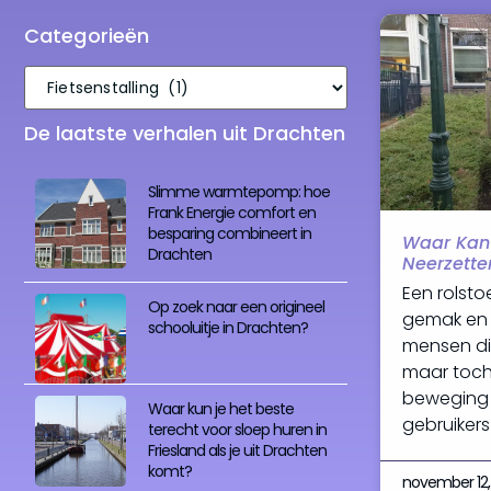
Categorieën
De laatste verhalen uit Drachten
Slimme warmtepomp: hoe
Frank Energie comfort en
besparing combineert in
Waar Kan I
Drachten
Neerzette
Een rolstoe
Op zoek naar een origineel
gemak en 
schooluitje in Drachten?
mensen die
maar toch
beweging 
Waar kun je het beste
gebruikers
terecht voor sloep huren in
Friesland als je uit Drachten
komt?
november 12