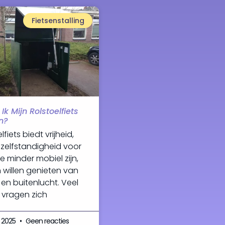
Fietsenstalling
k Mijn Rolstoelfiets
n?
lfiets biedt vrijheid,
zelfstandigheid voor
 minder mobiel zijn,
 willen genieten van
en buitenlucht. Veel
 vragen zich
, 2025
Geen reacties