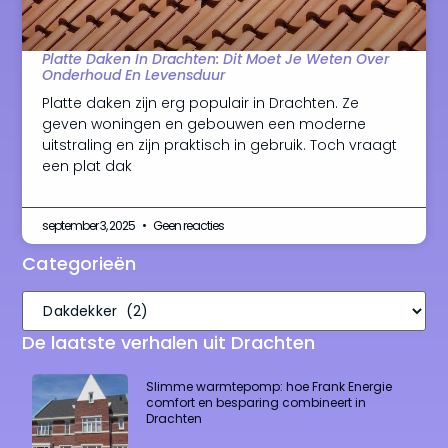
Platte Daken In Drachten: Dit Moet Je Weten Over
Onderhoud En Levensduur
Platte daken zijn erg populair in Drachten. Ze
geven woningen en gebouwen een moderne
uitstraling en zijn praktisch in gebruik. Toch vraagt
een plat dak
september 3, 2025
Geen reacties
Categorieën
De laatste verhalen uit Drachten
Slimme warmtepomp: hoe Frank Energie
comfort en besparing combineert in
Drachten