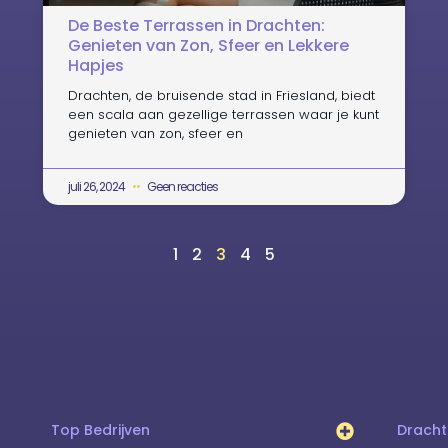
De Beste Terrassen in Drachten:
Genieten van Zon, Sfeer en Lekkere
Hapjes
Drachten, de bruisende stad in Friesland, biedt
een scala aan gezellige terrassen waar je kunt
genieten van zon, sfeer en
juli 26, 2024
Geen reacties
1
2
3
4
5
Top Bedrijven
Drach