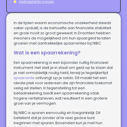
Veelgestelde vragen
In de tijden waarin economische onzekerheid steeds
vaker opduikt, is de behoefte aan financiële stabiliteit
en groei nooit zo groot geweest. In Drachten hebben
inwoners de mogelijkheid om hun spaargeld te laten
groeien met aantrekkelijke spaarrentes bij NIBC.
Wat is een spaarrekening?
Een spaarrekening is een bijzonder nuttig financieel
instrument. Het stelt je in staat om geld op te slaan dat
je niet onmiddellijk nodig hebt, terwijl je tegelijkertijd
spaarrente
ontvangt op je saldo. Dit maakt het een
ideale plek voor iedereen die zijn financiële toekomst
veilig wil stellen. In tegenstelling tot een
betaalrekening, biedt een spaarrekening vaak
hogere rentetarieven, wat resulteert in een grotere
groei van je vermogen.
Bij NIBC is sparen eenvoudig en toegankelijk. Dit
betekent dat je zonder al te veel gedoe kunt
beginnen met sparen. Bovendien kun je met hun