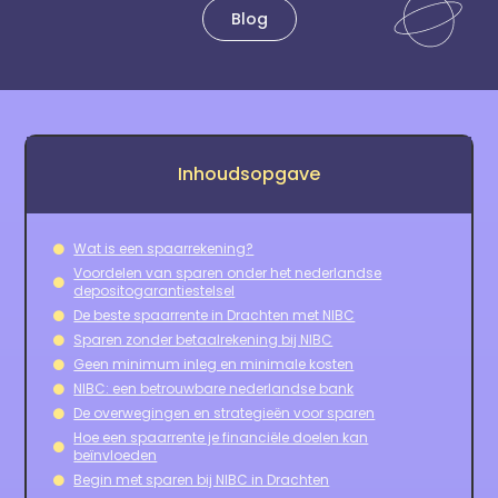
Blog
Inhoudsopgave
Wat is een spaarrekening?
Voordelen van sparen onder het nederlandse
depositogarantiestelsel
De beste spaarrente in Drachten met NIBC
Sparen zonder betaalrekening bij NIBC
Geen minimum inleg en minimale kosten
NIBC: een betrouwbare nederlandse bank
De overwegingen en strategieën voor sparen
Hoe een spaarrente je financiële doelen kan
beïnvloeden
Begin met sparen bij NIBC in Drachten