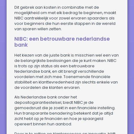
Dit gebrek aan kosten in combinatie met de
mogelijkheid om met elk bedrag te beginnen, maakt
NIBC aantrekkelijk voor zowel ervaren spaarders als
voor beginners die hun eerste stappen in de wereld
van sparen willen zetten.
NIBC: een betrouwbare nederlandse
bank
Het kiezen van de juiste bank is misschien wel een van
de belangrijkste beslissingen die je kunt maken. NIBC
is trots op zijn status als een betrouwbare
Nederlandse bank, en dit brengt verschillende
voordelen met zich mee. Toenemende financiële
stabiliteit en klanttevredenheid zijn slechts enkele van
de voordelen die klanten ervaren.
Als Nederlandse bank onder het
depositogarantiestelsel, biedt NIBC je de
gemoedsrust die je zoekt in een financiële instelling.
Hun transparante benadering betekent dat je altijd
zicht hebt op je financiën en hoe je spaargeld
opereert binnen hun aanbod.
Door in te zetten op klantenservice en innovatie, blijft