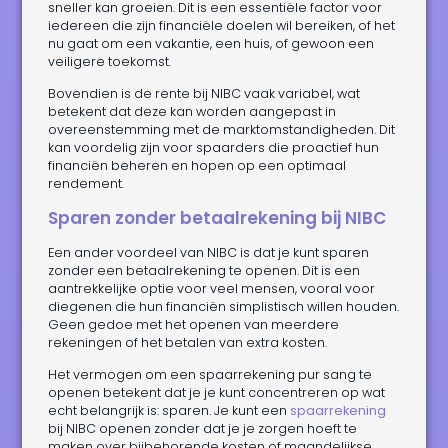
sneller kan groeien. Dit is een essentiële factor voor
iedereen die zijn financiële doelen wil bereiken, of het
nu gaat om een vakantie, een huis, of gewoon een
veiligere toekomst.
Bovendien is de rente bij NIBC vaak variabel, wat
betekent dat deze kan worden aangepast in
overeenstemming met de marktomstandigheden. Dit
kan voordelig zijn voor spaarders die proactief hun
financiën beheren en hopen op een optimaal
rendement.
Sparen zonder betaalrekening bij NIBC
Een ander voordeel van NIBC is dat je kunt sparen
zonder een betaalrekening te openen. Dit is een
aantrekkelijke optie voor veel mensen, vooral voor
diegenen die hun financiën simplistisch willen houden.
Geen gedoe met het openen van meerdere
rekeningen of het betalen van extra kosten.
Het vermogen om een spaarrekening pur sang te
openen betekent dat je je kunt concentreren op wat
echt belangrijk is: sparen. Je kunt een
spaarrekening
bij NIBC openen zonder dat je je zorgen hoeft te
maken over bijbehorende kosten of maandelijkse