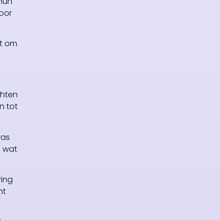
hun
oor
ht om
chten
n tot
was
s wat
ring
ht