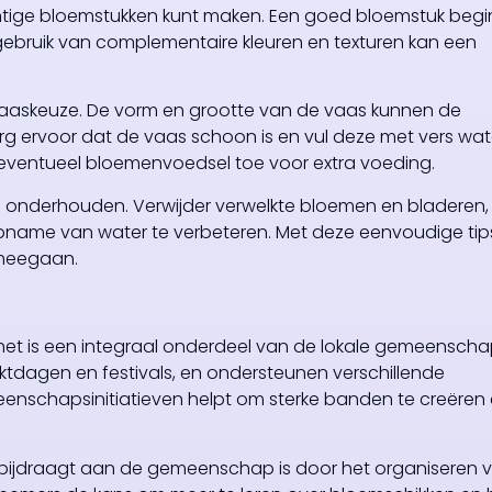
chtige bloemstukken kunt maken. Een goed bloemstuk begi
gebruik van complementaire kleuren en texturen kan een
 vaaskeuze. De vorm en grootte van de vaas kunnen de
Zorg ervoor dat de vaas schoon is en vul deze met vers wat
eventueel bloemenvoedsel toe voor extra voeding.
te onderhouden. Verwijder verwelkte bloemen en bladeren,
 opname van water te verbeteren. Met deze eenvoudige tip
 meegaan.
; het is een integraal onderdeel van de lokale gemeenscha
tdagen en festivals, en ondersteunen verschillende
eenschapsinitiatieven helpt om sterke banden te creëren
 bijdraagt aan de gemeenschap is door het organiseren 