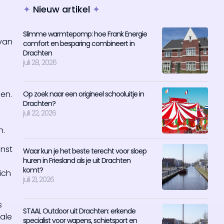
✦
Nieuw artikel
✦
Slimme warmtepomp: hoe Frank Energie
 van
comfort en besparing combineert in
Drachten
juli 28, 2026
en.
Op zoek naar een origineel schooluitje in
Drachten?
juli 22, 2026
n.
unst
Waar kun je het beste terecht voor sloep
huren in Friesland als je uit Drachten
komt?
ich
juli 21, 2026
s
STAAL Outdoor uit Drachten: erkende
ale
specialist voor wapens, schietsport en