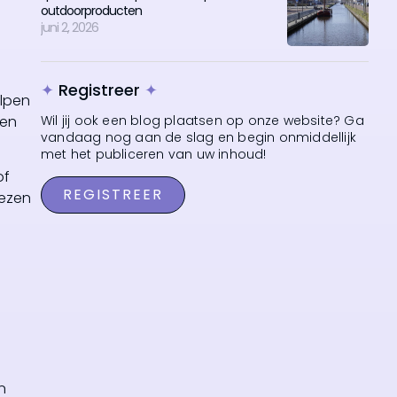
outdoorproducten
juni 2, 2026
✦
Registreer
✦
ulpen
 en
Wil jij ook een blog plaatsen op onze website? Ga
vandaag nog aan de slag en begin onmiddellijk
met het publiceren van uw inhoud!
of
REGISTREER
iezen
n