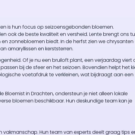
hten is hun focus op seizoensgebonden bloemen.
en ook de beste kwaliteit en versheid. Lente brengt ons t
n en zonnebloemen biedt. In de herfst zien we chrysanten
an amaryllissen en kerststerren.
nheid. Of je nu een bruiloft plant, een verjaardag viert 
ie passen bij de sfeer en het seizoen. Bovendien helpt het k
gische voetafdruk te verkleinen, wat bijdraagt aan een
loemist in Drachten, ondersteun je niet alleen lokale
 verse bloemen beschikbaar. Hun deskundige team kan je
.
it en vakmanschap. Hun team van experts deelt graag tips e