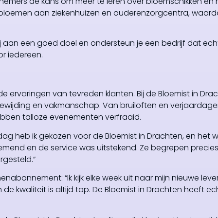
nemers de kans om meer te leren over bloemschikken en 
ig bloemen aan ziekenhuizen en ouderenzorgcentra, waard
bij aan een goed doel en ondersteun je een bedrijf dat ec
or iedereen.
 de ervaringen van tevreden klanten. Bij de Bloemist in Dra
toewijding en vakmanschap. Van bruiloften en verjaardage
hebben talloze evenementen verfraaid.
uwdag heb ik gekozen voor de Bloemist in Drachten, en het 
mend en de service was uitstekend. Ze begrepen precie
rgesteld.”
emenabonnement: “Ik kijk elke week uit naar mijn nieuwe leve
e kwaliteit is altijd top. De Bloemist in Drachten heeft ec