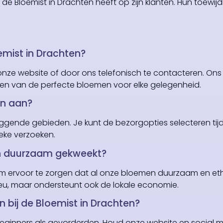
de Bloemist in Drachten heeft op zijn klanten. Hun toewijd
oemist in Drachten?
nze website of door ons telefonisch te contacteren. Ons
kiezen van de perfecte bloemen voor elke gelegenheid.
en aan?
iggende gebieden. Je kunt de bezorgopties selecteren tij
ieke verzoeken.
en duurzaam gekweekt?
om ervoor te zorgen dat al onze bloemen duurzaam en et
ilieu, maar ondersteunt ook de lokale economie.
 bij de Bloemist in Drachten?
beginners als gevorderden. Houd onze website en social 