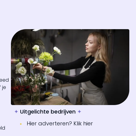
reed
 je
✦
Uitgelichte bedrijven
✦
Hier adverteren? Klik hier
eld