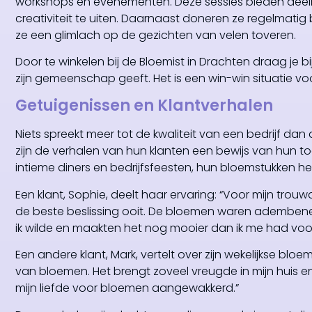
workshops en evenementen. Deze sessies bieden deel
creativiteit te uiten. Daarnaast doneren ze regelmat
ze een glimlach op de gezichten van velen toveren.
Door te winkelen bij de Bloemist in Drachten draag je 
zijn gemeenschap geeft. Het is een win-win situatie vo
Getuigenissen en Klantverhalen
Niets spreekt meer tot de kwaliteit van een bedrijf dan
zijn de verhalen van hun klanten een bewijs van hun 
intieme diners en bedrijfsfeesten, hun bloemstukken 
Een klant, Sophie, deelt haar ervaring: “Voor mijn tro
de beste beslissing ooit. De bloemen waren adembene
ik wilde en maakten het nog mooier dan ik me had voo
Een andere klant, Mark, vertelt over zijn wekelijkse blo
van bloemen. Het brengt zoveel vreugde in mijn huis en d
mijn liefde voor bloemen aangewakkerd.”