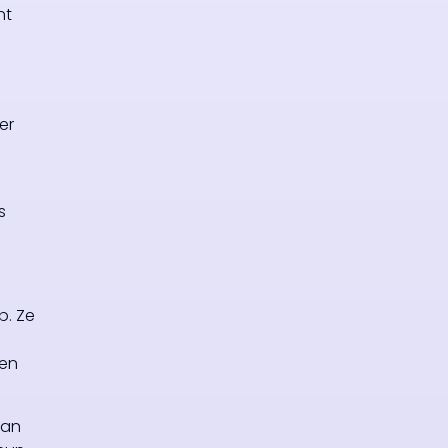
nt
er
s
p. Ze
 en
van