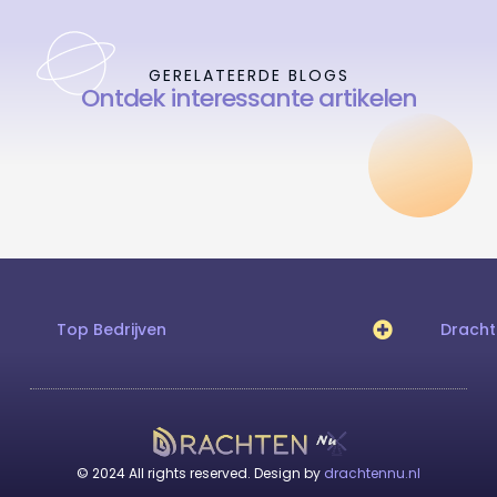
GERELATEERDE BLOGS
Ontdek interessante artikelen
Top Bedrijven
Drach
© 2024 All rights reserved. Design by
drachtennu.nl